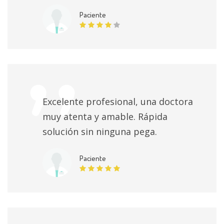
ganglionar
Sin especificar
Paciente
Extirpación de la glándula sublingual
Sin especificar
Exploración vestibular básica calórica
Sin especificar
Exploración vestibular básica
Sin especificar
Excelente profesional, una doctora
muy atenta y amable. Rápida
Exploración nervio facial
Sin especificar
solución sin ninguna pega.
Exploración nasosinusal con biopsia
Sin especificar
Paciente
Exploración microscópica
Sin especificar
Cirugía traqueal
Sin especificar