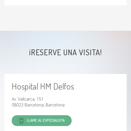
Permeabilidad de la trompa de Eustaquio
Alergias respiratorias
Rinitis
¡RESERVE UNA VISITA!
Sialoadenitis
Hipertrofia de adenoides
Hospital HM Delfos
hipertrofia amígdalar
Av. Vallcarca, 151
Hipertrofia de cornetes
08023 Barcelona, Barcelona
LLAME AL ESPECIALISTA