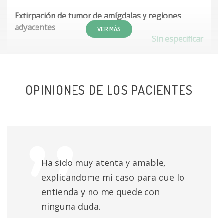
Extirpación de tumor de amígdalas y regiones
adyacentes
VER MÁS
Sin especificar
Extirpación de papiloma del conducto auditivo
Sin especificar
OPINIONES DE LOS PACIENTES
Extirpación de papiloma de faringe
Sin especificar
Extirpación de la glándula submaxilar más vaciado
ganglionar
Sin especificar
Ha sido muy atenta y amable,
explicandome mi caso para que lo
Extirpación de la glándula submaxilar
Sin especificar
entienda y no me quede con
ninguna duda.
Extirpación de la glándula sublingual con vaciado